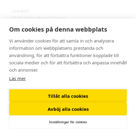
Liza Biehl
VD för StjärnaFyrkant Sverige
liza.biehl@stjarnafyrkant.se
Om cookies på denna webbplats
0705-91 30 03
Vi använder cookies för att samla in och analysera
information om webbplatsens prestanda och
Kenneth Norberg
användning, för att förbättra funktioner kopplade till
VD för Docero och Docero StjärnaFyrkant
sociala medier och för att förbättra och anpassa innehåll
kenneth.norberg@docero.se
och annonser.
0765-40 05 01
Läs mer
Tillåt alla cookies
Avböj alla cookies
Inställningar för cookies