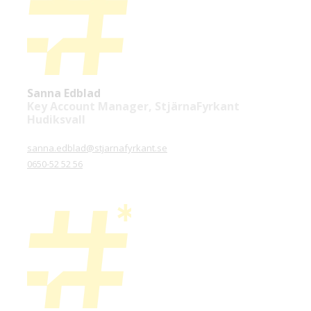
Sanna Edblad
Key Account Manager, StjärnaFyrkant
Hudiksvall
sanna.edblad@stjarnafyrkant.se
0650-52 52 56