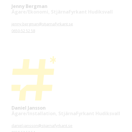
Jenny Bergman
Ägare/Ekonomi, StjärnaFyrkant Hudiksvall
jenny.bergman@stjarnafyrkant.se
0650-52 52 58
Daniel Jansson
Ägare/Installation, StjärnaFyrkant Hudiksvall
daniel.jansson@stjarnafyrkant.se