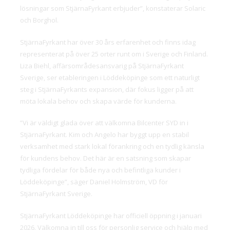
lösningar som StjärnaFyrkant erbjuder”, konstaterar Solaric
och Borghol.
StjärnaFyrkant har över 30 års erfarenhet och finns idag
representerat på över 25 orter runt om i Sverige och Finland.
Liza Biehl, affärsområdesansvarig på StjärnaFyrkant
Sverige, ser etableringen i Löddeköpinge som ett naturligt
steg i StjärnaFyrkants expansion, där fokus ligger på att
möta lokala behov och skapa värde för kunderna.
”Vi är väldigt glada över att välkomna Bilcenter SYD in i
StjärnaFyrkant. Kim och Angelo har byggt upp en stabil
verksamhet med stark lokal förankring och en tydlig känsla
för kundens behov. Det här är en satsning som skapar
tydliga fördelar för både nya och befintliga kunder i
Löddeköpinge”, säger Daniel Holmström, VD för
StjärnaFyrkant Sverige.
StjärnaFyrkant Löddeköpinge har officiell öppning i januari
2026. Välkomna in till oss för personlig service och hjälp med