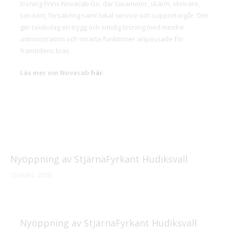
lösning finns Novacab Go, där taxameter, skärm, skrivare,
sim-kort, försäkring samt lokal service och support ingår. Det
ger taxibolag en trygg och smidig lösning med mindre
administration och smarta funktioner anpassade för
framtidens krav.
Läs mer om Novacab
här
.
Nyöppning av StjärnaFyrkant Hudiksvall
16 mars, 2026
Nyöppning av StjärnaFyrkant Hudiksvall