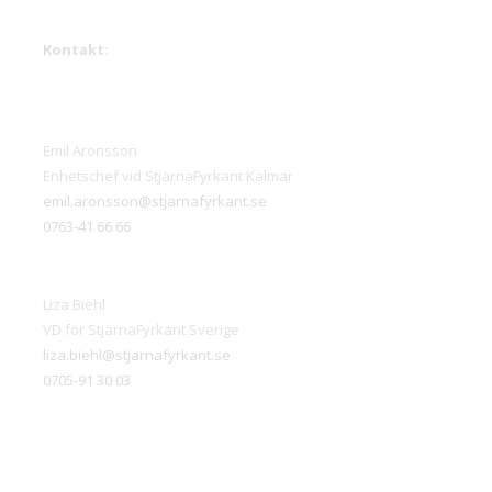
Kontakt:
Emil Aronsson
Enhetschef vid StjärnaFyrkant Kalmar
emil.aronsson@stjarnafyrkant.se
0763-41 66 66
Liza Biehl
VD för StjärnaFyrkant Sverige
liza.biehl@stjarnafyrkant.se
0705-91 30 03