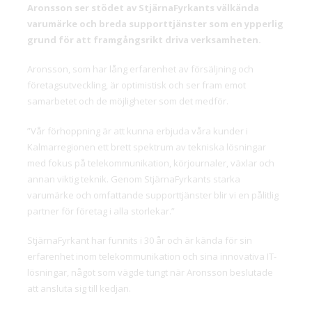
Aronsson ser stödet av StjärnaFyrkants välkända
varumärke och breda supporttjänster som en ypperlig
grund för att framgångsrikt driva verksamheten.
Aronsson, som har lång erfarenhet av försäljning och
företagsutveckling, är optimistisk och ser fram emot
samarbetet och de möjligheter som det medför.
”Vår förhoppning är att kunna erbjuda våra kunder i
Kalmarregionen ett brett spektrum av tekniska lösningar
med fokus på telekommunikation, körjournaler, växlar och
annan viktig teknik. Genom StjärnaFyrkants starka
varumärke och omfattande supporttjänster blir vi en pålitlig
partner för företag i alla storlekar.”
StjärnaFyrkant har funnits i 30 år och är kända för sin
erfarenhet inom telekommunikation och sina innovativa IT-
lösningar, något som vägde tungt när Aronsson beslutade
att ansluta sig till kedjan.