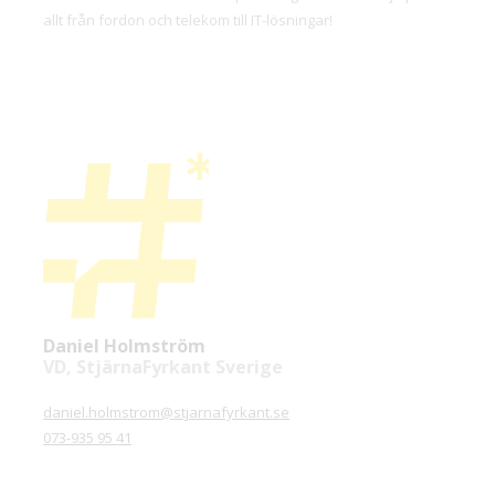
allt från fordon och telekom till IT-lösningar!
Daniel Holmström
VD, StjärnaFyrkant Sverige
daniel.holmstrom@stjarnafyrkant.se
073-935 95 41