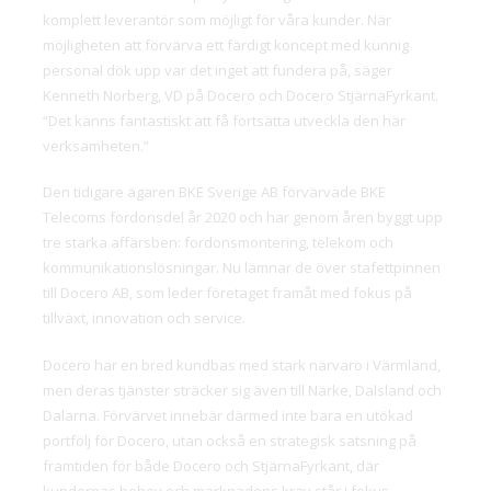
komplett leverantör som möjligt för våra kunder. När
möjligheten att förvärva ett färdigt koncept med kunnig
personal dök upp var det inget att fundera på, säger
Kenneth Norberg, VD på Docero och Docero StjärnaFyrkant.
“Det känns fantastiskt att få fortsätta utveckla den här
verksamheten.”
Den tidigare ägaren BKE Sverige AB förvärvade BKE
Telecoms fordonsdel år 2020 och har genom åren byggt upp
tre starka affärsben: fordonsmontering, telekom och
kommunikationslösningar. Nu lämnar de över stafettpinnen
till Docero AB, som leder företaget framåt med fokus på
tillväxt, innovation och service.
Docero har en bred kundbas med stark närvaro i Värmland,
men deras tjänster sträcker sig även till Närke, Dalsland och
Dalarna. Förvärvet innebär därmed inte bara en utökad
portfölj för Docero, utan också en strategisk satsning på
framtiden för både Docero och StjärnaFyrkant, där
kundernas behov och marknadens krav står i fokus.