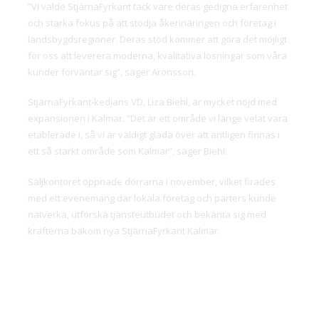
”Vi valde StjärnaFyrkant tack vare deras gedigna erfarenhet
och starka fokus på att stödja åkerinäringen och företag i
landsbygdsregioner. Deras stöd kommer att göra det möjligt
för oss att leverera moderna, kvalitativa lösningar som våra
kunder förväntar sig”, säger Aronsson.
StjärnaFyrkant-kedjans VD, Liza Biehl, är mycket nöjd med
expansionen i Kalmar. ”Det är ett område vi länge velat vara
etablerade i, så vi är väldigt glada över att äntligen finnas i
ett så starkt område som Kalmar”, säger Biehl.
Säljkontoret öppnade dörrarna i november, vilket firades
med ett evenemang där lokala företag och parters kunde
nätverka, utforska tjänsteutbudet och bekanta sig med
krafterna bakom nya StjärnaFyrkant Kalmar.