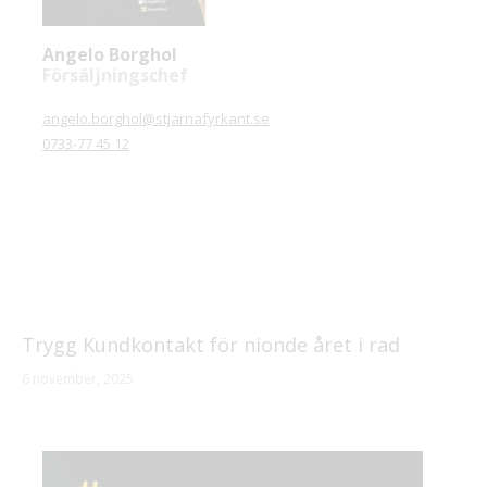
Angelo Borghol
Försäljningschef
angelo.borghol@stjarnafyrkant.se
0733-77 45 12
Trygg Kundkontakt för nionde året i rad
6 november, 2025