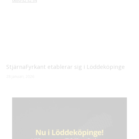
0650-52 52 54
StjärnaFyrkant etablerar sig i Löddeköpinge
28 januari, 2026