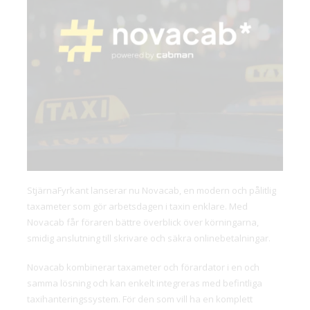
StjärnaFyrkant lanserar nu Novacab, en modern och pålitlig
taxameter som gör arbetsdagen i taxin enklare. Med
Novacab får föraren bättre överblick över körningarna,
smidig anslutning till skrivare och säkra onlinebetalningar.
Novacab kombinerar taxameter och förardator i en och
samma lösning och kan enkelt integreras med befintliga
taxihanteringssystem. För den som vill ha en komplett