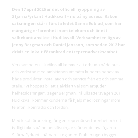
Den 17 april 2026 är det officiell nyöppning av
StjärnaFyrkant Hudiksvall – nu på ny adress. Bakom
satsningen står i första ledet Sanna Edblad, som har
mångårig erfarenhet inom telekom och är ett
välbekant ansikte i Hudiksvall. Verksamheten ägs av
Jenny Bergman och Daniel Jansson, som sedan 2012 har
drivit en lokalt förankrad entreprenadverksamhet.
Verksamheten i Hudiksvall kommer att erbjuda både butik
och verkstad med ambitionen att möta kunders behov av
både produkter, installation och service från ett och samma
ställe. ”Vi hoppas bli ett självklart val som erbjuder
helhetslösningar”, säger Bergman. På Ullsättersvägen 26 i
Hudiksvall kommer kunderna få hjälp med lösningar inom
telefoni, komradio och fordon.
Med lokal förankring, lång entreprenörserfarenhet och ett
tydligt fokus på helhetslösningar stärker de nya ägarna
StjärnaFyrkants närvaro i regionen. Etableringen bygger