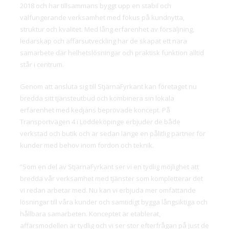
2018 och har tillsammans byggt upp en stabil och
välfungerande verksamhet med fokus på kundnytta,
struktur och kvalitet. Med lång erfarenhet av försäljning,
ledarskap och affärsutveckling har de skapat ett nära
samarbete där helhetslösningar och praktisk funktion alltid
står i centrum.
Genom att ansluta sig till StjärnaFyrkant kan företaget nu
bredda sitt tjänsteutbud och kombinera sin lokala
erfarenhet med kedjans beprövade koncept. På
Transportvägen 4 i Löddeköpinge erbjuder de både
verkstad och butik och är sedan länge en pålitlig partner för
kunder med behov inom fordon och teknik.
”Som en del av StjärnaFyrkant ser vi en tydlig möjlighet att
bredda vår verksamhet med tjänster som kompletterar det
vi redan arbetar med. Nu kan vi erbjuda mer omfattande
lösningar till våra kunder och samtidigt bygga långsiktiga och
hållbara samarbeten. Konceptet är etablerat,
affärsmodellen är tydlig och vi ser stor efterfrågan på just de