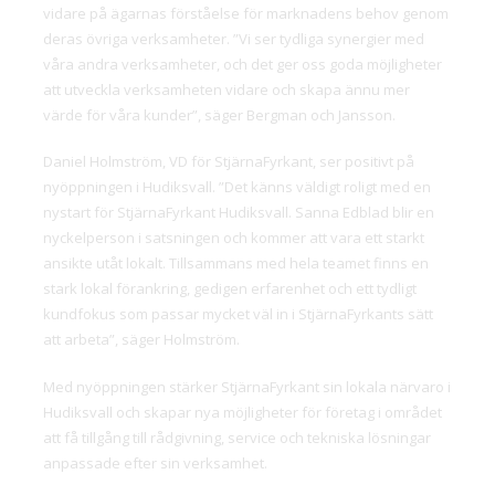
vidare på ägarnas förståelse för marknadens behov genom
deras övriga verksamheter. ”Vi ser tydliga synergier med
våra andra verksamheter, och det ger oss goda möjligheter
att utveckla verksamheten vidare och skapa ännu mer
värde för våra kunder”, säger Bergman och Jansson.
Daniel Holmström, VD för StjärnaFyrkant, ser positivt på
nyöppningen i Hudiksvall. ”Det känns väldigt roligt med en
nystart för StjärnaFyrkant Hudiksvall. Sanna Edblad blir en
nyckelperson i satsningen och kommer att vara ett starkt
ansikte utåt lokalt. Tillsammans med hela teamet finns en
stark lokal förankring, gedigen erfarenhet och ett tydligt
kundfokus som passar mycket väl in i StjärnaFyrkants sätt
att arbeta”, säger Holmström.
Med nyöppningen stärker StjärnaFyrkant sin lokala närvaro i
Hudiksvall och skapar nya möjligheter för företag i området
att få tillgång till rådgivning, service och tekniska lösningar
anpassade efter sin verksamhet.