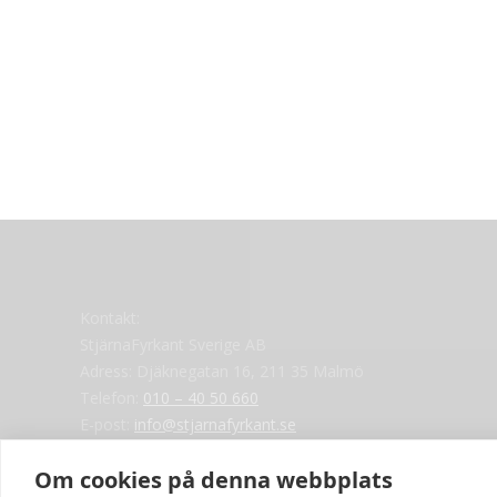
Kontakt:
StjärnaFyrkant Sverige AB
Adress: Djäknegatan 16, 211 35 Malmö
Telefon:
010 – 40 50 660
E-post:
info@stjarnafyrkant.se
Om cookies på denna webbplats