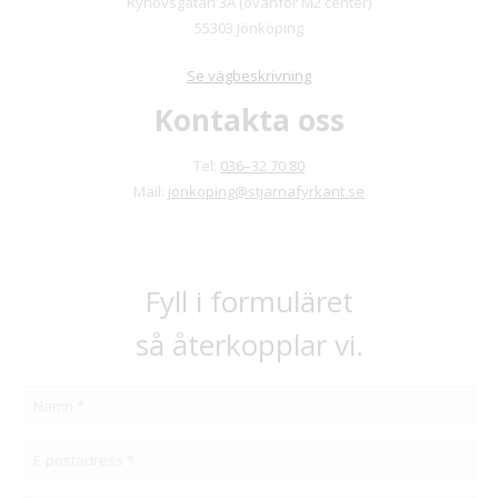
Ryhovsgatan 3A (ovanför M2 center)
55303 Jönköping
Se vägbeskrivning
Kontakta oss
Tel:
036–32 70 80
Mail:
jonkoping@stjarnafyrkant.se
Fyll i formuläret
så återkopplar vi.