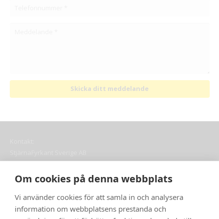
Skicka ditt meddelande
Kontakt:
StjärnaFyrkant Sverige AB
Adress: Djäknegatan 16, 211 35 Malmö
Telefon:
010 – 40 50 660
Om cookies på denna webbplats
E-post:
info@stjarnafyrkant.se
Vi använder cookies för att samla in och analysera
Snabblänkar:
information om webbplatsens prestanda och
Om