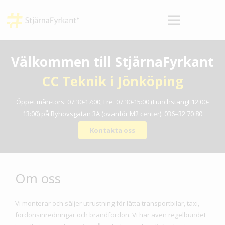
Välkommen till StjärnaFyrkant
CC Teknik i
Jönköping
Öppet mån-tors: 07:30-17:00, Fre: 07:30-15:00 (Lunchstängt 12:00-
13:00) på Ryhovsgatan 3A (ovanför M2 center).
036–32 70 80
Kontakta oss
Om oss
Vi monterar och säljer utrustning för lätta transportbilar, taxi,
fordonsinredningar och brandfordon. Vi har även regelbundet