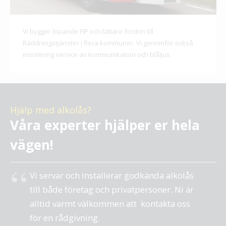
Vi bygger löpande FIP och lättare fordon till
Räddningstjänster i flera kommuner. Vi genomför också
montering service av kommunikation och blåljus.
Hjälp med alkolås?
Våra experter hjälper er
hela
vägen!
Vi servar och installerar godkända alkolås
till både företag och privatpersoner. Ni är
alltid varmt välkommen att kontakta oss
för en rådgivning.