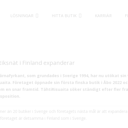
LÖSNINGAR
HITTA BUTIK
KARRIÄR
F
tiksnät i Finland expanderar
ärnaFyrkant, som grundades i Sverige 1994, har nu utökat sin 
aita. Företaget öppnade sin första finska butik i Åbo 2022 oc
 en snar framtid. TähtiRisuaita söker ständigt efter fler fr
sposition.
mer än 20 butiker i Sverige och företagets nästa mål är att expandera
företaget är detsamma i Finland som i Sverige.