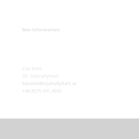
Mer information:
Liza Biehl
Vd, StjärnaFyrkant
liza.biehl@stjarnafyrkant.se
+46 (0)70 591 3003