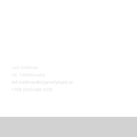
Leif Snellman
Vd, TähtiRisuaita
leif.snellman@stjarnafyrkant.se
+358 (0)50 066 5225