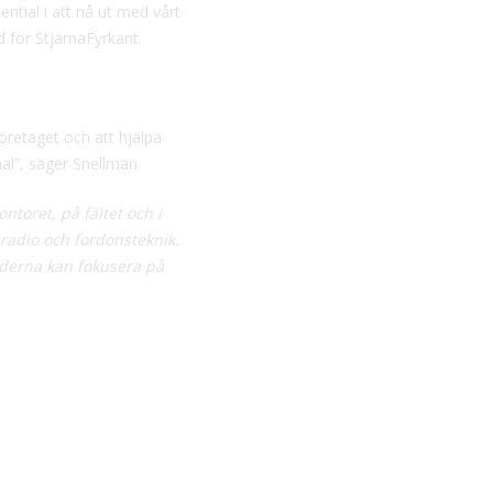
ential i att nå ut med vårt
d för StjärnaFyrkant.
företaget och att hjälpa
al”, säger Snellman.
ntoret, på fältet och i
radio och fordonsteknik.
nderna kan fokusera på