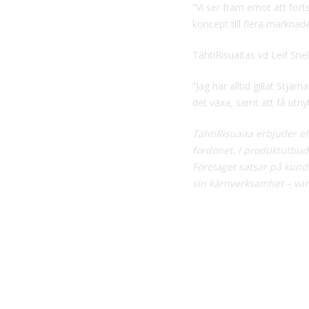
”Vi ser fram emot att forts
koncept till flera marknad
TähtiRisuaitas vd Leif Snel
”Jag har alltid gillat Stj
det växa, samt att få utn
TähtiRisuaita erbjuder ef
fordonet. I produktutbud
Företaget satsar på kund
sin kärnverksamhet – var