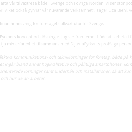
ätta vår tillväxtresa både i Sverige och i övriga Norden. Vi ser stor pot
er, vilket också gynnar vår nuvarande verksamhet”, säger Liza Biehl, v
lman är ansvarig för företagets tillväxt utanför Sverige:
ärnaFyrkants koncept och lösningar. Jag ser fram emot både att arbeta i 
yttja min erfarenhet tillsammans med StjärnaFyrkants proffsiga person
fektiva kommunikations- och tekniklösningar för företag, både på ko
et ingår bland annat högkvalitativa och pålitliga smartphones, kom
orienterade lösningar samt underhåll och installationer, så att ku
 och hur de än arbetar.