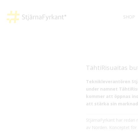
SHOP
TähtiRisuaitas bu
Teknikleverantören Stj
under namnet TähtiRisu
kommer att öppnas inom
att stärka sin marknad
StjärnaFyrkant har redan 
av Norden. Konceptet för 