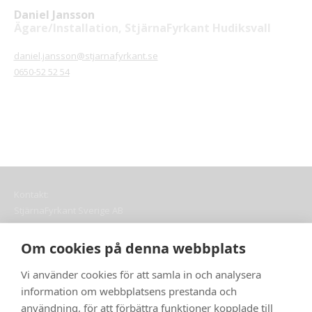
Daniel Jansson
Ägare/Installation, StjärnaFyrkant Hudiksvall
daniel.jansson@stjarnafyrkant.se
0650-52 52 54
Kontakt:
StjärnaFyrkant Sverige AB
Adress: Djäknegatan 16, 211 35 Malmö
Telefon:
010 – 40 50 660
Om cookies på denna webbplats
E-post:
info@stjarnafyrkant.se
Vi använder cookies för att samla in och analysera
Snabblänkar:
information om webbplatsens prestanda och
Om
användning, för att förbättra funktioner kopplade till