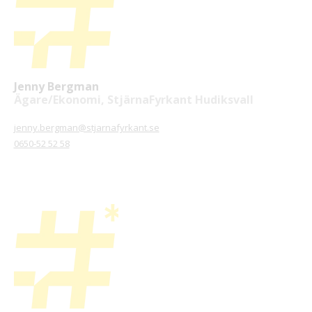
Jenny Bergman
Ägare/Ekonomi, StjärnaFyrkant Hudiksvall
jenny.bergman@stjarnafyrkant.se
0650-52 52 58