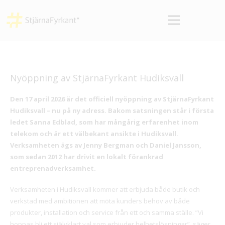
Nyöppning av StjärnaFyrkant Hudiksvall
Den 17 april 2026 är det officiell nyöppning av StjärnaFyrkant
Hudiksvall – nu på ny adress. Bakom satsningen står i första
ledet Sanna Edblad, som har mångårig erfarenhet inom
telekom och är ett välbekant ansikte i Hudiksvall.
Verksamheten ägs av Jenny Bergman och Daniel Jansson,
som sedan 2012 har drivit en lokalt förankrad
entreprenadverksamhet.
Verksamheten i Hudiksvall kommer att erbjuda både butik och
verkstad med ambitionen att möta kunders behov av både
produkter, installation och service från ett och samma ställe. ”Vi
hoppas bli ett självklart val som erbjuder helhetslösningar”, säger