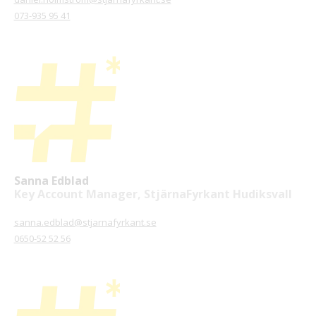
073-935 95 41
Sanna Edblad
Key Account Manager, StjärnaFyrkant Hudiksvall
sanna.edblad@stjarnafyrkant.se
0650-52 52 56