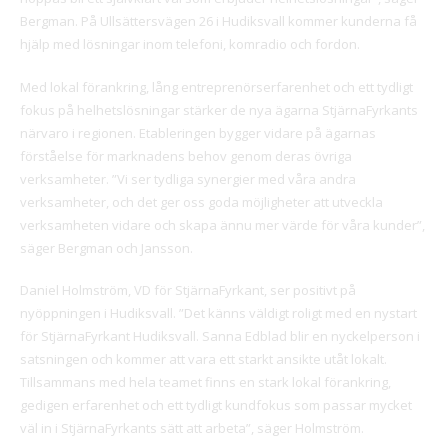
Bergman. På Ullsättersvägen 26 i Hudiksvall kommer kunderna få
hjälp med lösningar inom telefoni, komradio och fordon.
Med lokal förankring, lång entreprenörserfarenhet och ett tydligt
fokus på helhetslösningar stärker de nya ägarna StjärnaFyrkants
närvaro i regionen. Etableringen bygger vidare på ägarnas
förståelse för marknadens behov genom deras övriga
verksamheter. ”Vi ser tydliga synergier med våra andra
verksamheter, och det ger oss goda möjligheter att utveckla
verksamheten vidare och skapa ännu mer värde för våra kunder”,
säger Bergman och Jansson.
Daniel Holmström, VD för StjärnaFyrkant, ser positivt på
nyöppningen i Hudiksvall. ”Det känns väldigt roligt med en nystart
för StjärnaFyrkant Hudiksvall. Sanna Edblad blir en nyckelperson i
satsningen och kommer att vara ett starkt ansikte utåt lokalt.
Tillsammans med hela teamet finns en stark lokal förankring,
gedigen erfarenhet och ett tydligt kundfokus som passar mycket
väl in i StjärnaFyrkants sätt att arbeta”, säger Holmström.