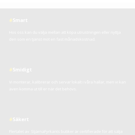
#
Smart
Hos oss kan du välja mellan att köpa utrustningen eller nyttja
den som en tjänst mot en fast månadskostnad.
#
Smidigt
Vi
monterar, kalibrerar och servar lokalt i våra hallar, men vi kan
även komma ut till er när det behövs.
#
Säkert
Flertalet av StjärnaFyrkants butiker är certifierade för att sälja