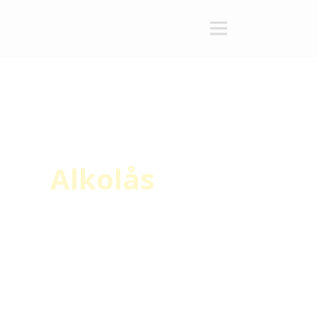
Alkolås
& Åkeri
Vi har många års erfarenhet av montering
och service av godkända alkolås.