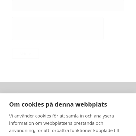
Kontakt:
StjärnaFyrkant Sverige AB
Om cookies på denna webbplats
Adress: Djäknegatan 16, 211 35 Malmö
Telefon:
010 – 40 50 660
Vi använder cookies för att samla in och analysera
E-post:
info@stjarnafyrkant.se
information om webbplatsens prestanda och
användning, för att förbättra funktioner kopplade till
Snabblänkar: