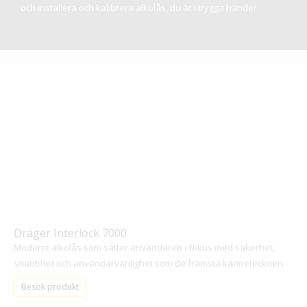
och installera och kalibrera alkolås, du är i trygga händer.
Dräger Interlock 7000
Modernt alkolås som sätter användaren i fokus med säkerhet,
snabbhet och användarvänlighet som de främsta kännetecknen.
Besök produkt