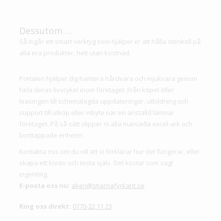
Dessutom …
Så ingår ett smart verktyg som hjälper er att hålla stenkoll på
alla era produkter, helt utan kostnad.
Portalen hjälper dig hantera hårdvara och mjukvara genom
hela deras livscykel inom företaget. Från köpet eller
leasingen till schemalagda uppdateringar, utbildning och
support till utköp eller inbyte när en anställd lämnar
företaget. På så sätt slipper ni alla manuella excel-ark och
borttappade enheter.
Kontakta oss om du vill att vi förklarar hur det fungerar, eller
skapa ett konto och testa själv. Det kostar som sagt
ingenting.
E-posta oss nu:
akeri@stjarnafyrkant.se
Ring oss direkt:
0770-22 11 23