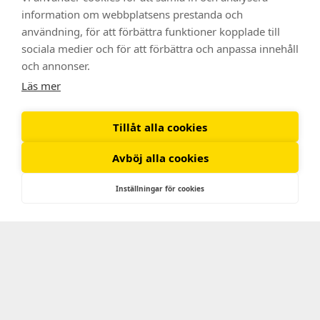
information om webbplatsens prestanda och
användning, för att förbättra funktioner kopplade till
sociala medier och för att förbättra och anpassa innehåll
och annonser.
Läs mer
Kontakt:
Tillåt alla cookies
StjärnaFyrkant Sverige AB
Avböj alla cookies
Adress: Djäknegatan 16, 211 35 Malmö
Telefon:
010 – 40 50 660
Inställningar för cookies
E-post:
info@stjarnafyrkant.se
Snabblänkar:
Om
Bli Franchise
Hitta Butik
Privacy policy
9 år med Trygga kunder!