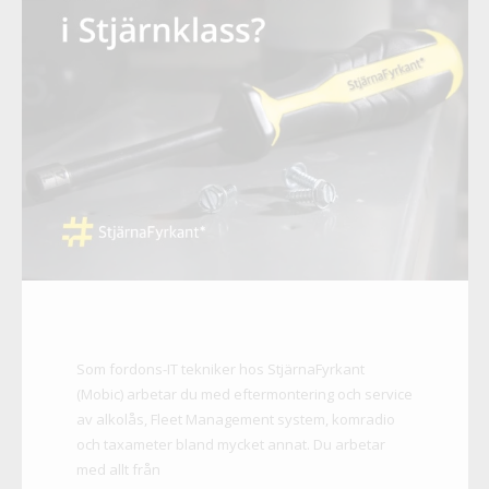
Som fordons-IT tekniker hos StjärnaFyrkant
(Mobic) arbetar du med eftermontering och service
av alkolås, Fleet Management system, komradio
och taxameter bland mycket annat. Du arbetar
med allt från