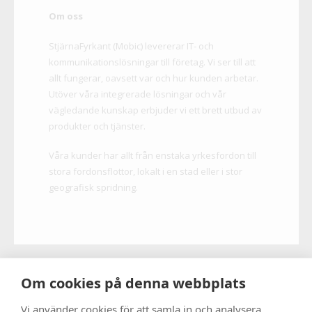
Om oss
StjärnaFyrkant (Mobic) levererar IT- och
kommunikationslösningar till företag. Vi ser till att
allt fungerar, oavsett var och hur kunden arbetar.
Utöver våra integrerade lösningar och vår
vägledande kunskap erbjuder vi ett brett utbud av
produkter och tjänster.
Våra kunder har allt från enstaka yrkesfordon till
stora fordonsflottor, lokalt i en stad eller i stor
geografisk spridning.
Om cookies på denna webbplats
Vi använder cookies för att samla in och analysera