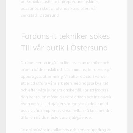
personbilar,lastbilar,entreprenadmaskiner,
bussar och skotrar ute hos kund eller i vår
verkstad i Östersund.
Fordons-it tekniker sökes
Till vår butik i Östersund
Du kommer att ingå i ett litet team av tekniker och
arbeta både enskilt och tillsammans, beroende på
uppdragets utformning. Vi sätter ett stort värde i
att alltid utföra våra arbeten med högsta kvalitet
och efter våra kunders önskemål. För att lyckas i
den här rollen måste du vara driven och initiativrik.
Även om vi alltid hjälper varandra och delar med
oss av vår kompetens sinsemellan så kommer det
tillfällen då du måste vara självgående.
En del av våra installations och serviceuppdrag är