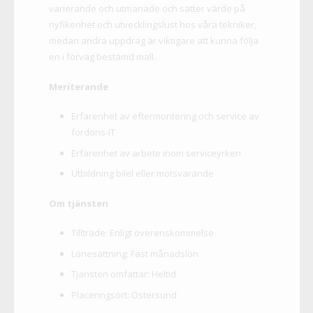
varierande och utmanade och sätter värde på
nyfikenhet och utvecklingslust hos våra tekniker,
medan andra uppdrag är viktigare att kunna följa
en i förväg bestämd mall.
Meriterande
Erfarenhet av eftermontering och service av
fordons-IT
Erfarenhet av arbete inom serviceyrken
Utbildning bilel eller motsvarande
Om tjänsten
Tillträde: Enligt överenskommelse
Lönesättning: Fast månadslön
Tjänsten omfattar: Heltid
Placeringsort: Östersund