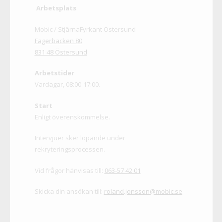
Arbetsplats
Mobic / StjärnaFyrkant Östersund
Fagerbacken 80
831 48 Östersund
Arbetstider
Vardagar, 08:00-17:00.
Start
Enligt överenskommelse.
Intervjuer sker löpande under
rekryteringsprocessen.
Vid frågor hänvisas till:
063-57 42 01
Skicka din ansökan till:
roland.jonsson@mobic.se