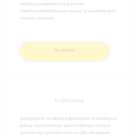
kestävyysvaatimuksista, kanavien
ohjelmointimahdollisuuksista jne. ja laadimme teille
sopivan ratkaisun.
Ota yhteyttä
Kuljetusala
Radiopuhelin on tärkeä kuljetusalalla. Mahdollisuus
puhua vastaantulevan auton kuljettajan kanssa
yhdellä napin painalluksella voi olla ratkaisevan