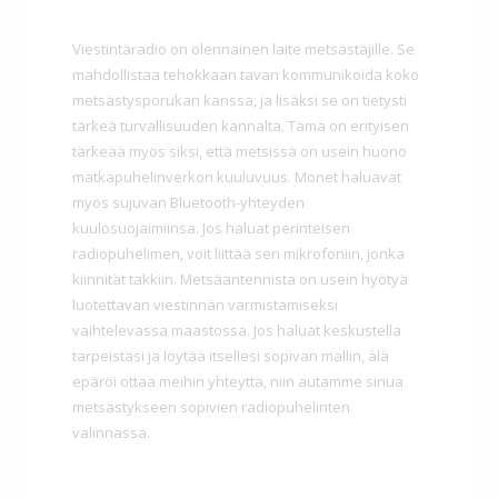
Viestintäradio on olennainen laite metsästäjille. Se
mahdollistaa tehokkaan tavan kommunikoida koko
metsästysporukan kanssa, ja lisäksi se on tietysti
tärkeä turvallisuuden kannalta. Tämä on erityisen
tärkeää myös siksi, että metsissä on usein huono
matkapuhelinverkon kuuluvuus. Monet haluavat
myös sujuvan Bluetooth-yhteyden
kuulosuojaimiinsa. Jos haluat perinteisen
radiopuhelimen, voit liittää sen mikrofoniin, jonka
kiinnität takkiin. Metsäantennista on usein hyötyä
luotettavan viestinnän varmistamiseksi
vaihtelevassa maastossa. Jos haluat keskustella
tarpeistasi ja löytää itsellesi sopivan mallin, älä
epäröi ottaa meihin yhteyttä, niin autamme sinua
metsästykseen sopivien radiopuhelinten
valinnassa.