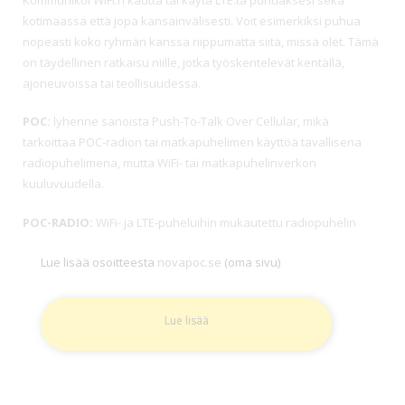
kotimaassa että jopa kansainvälisesti. Voit esimerkiksi puhua
nopeasti koko ryhmän kanssa riippumatta siitä, missä olet. Tämä
on täydellinen ratkaisu niille, jotka työskentelevät kentällä,
ajoneuvoissa tai teollisuudessa.
POC:
lyhenne sanoista Push-To-Talk Over Cellular, mikä
tarkoittaa POC-radion tai matkapuhelimen käyttöä tavallisena
radiopuhelimena, mutta WiFi- tai matkapuhelinverkon
kuuluvuudella.
POC-RADIO:
WiFi- ja LTE-puheluihin mukautettu radiopuhelin
Lue lisää osoitteesta
novapoc.se
(oma sivu)
Lue lisää