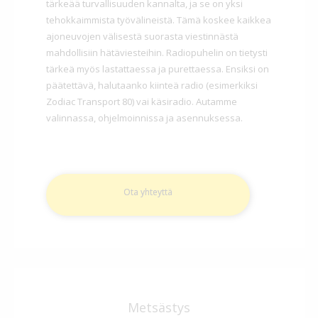
tärkeää turvallisuuden kannalta, ja se on yksi
tehokkaimmista työvälineistä. Tämä koskee kaikkea
ajoneuvojen välisestä suorasta viestinnästä
mahdollisiin hätäviesteihin. Radiopuhelin on tietysti
tärkeä myös lastattaessa ja purettaessa. Ensiksi on
päätettävä, halutaanko kiinteä radio (esimerkiksi
Zodiac Transport 80) vai käsiradio. Autamme
valinnassa, ohjelmoinnissa ja asennuksessa.
Ota yhteyttä
Metsästys