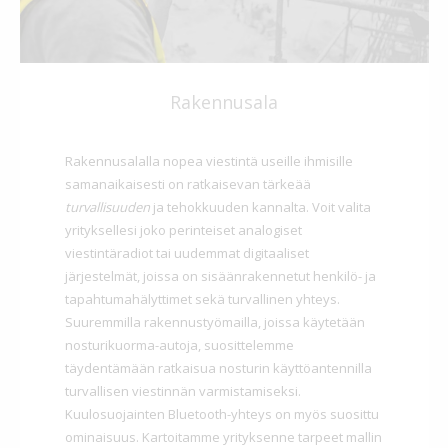
Rakennusala
Rakennusalalla nopea viestintä useille ihmisille
samanaikaisesti on ratkaisevan tärkeää
turvallisuuden
ja tehokkuuden kannalta. Voit valita
yrityksellesi joko perinteiset analogiset
viestintäradiot tai uudemmat digitaaliset
järjestelmät, joissa on sisäänrakennetut henkilö- ja
tapahtumahälyttimet sekä turvallinen yhteys.
Suuremmilla rakennustyömailla, joissa käytetään
nosturikuorma-autoja, suosittelemme
täydentämään ratkaisua nosturin käyttöantennilla
turvallisen viestinnän varmistamiseksi.
Kuulosuojainten Bluetooth-yhteys on myös suosittu
ominaisuus. Kartoitamme yrityksenne tarpeet mallin