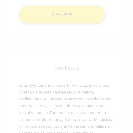
Ota yhteyttä
Teollisuus
Avunpyyntömahdollisuus, turvallisuus ja varmuus
ovat tärkeitä syitä käyttää radiopuhelinta
teollisuudessa. Luotettava viestintä on ratkaisevan
tärkeää ja erityisissä olosuhteissa vaatimukset
voivat vaihdella. Tarjoamme useita vaihtoehtoja
esimerkiksi Motorolan ja Zodiacin kautta. Meluisissa
ympäristöissä kuulosuojainten ja radiopuhelimen
yhdistelmä on usein tärkeä. Saatavilla on