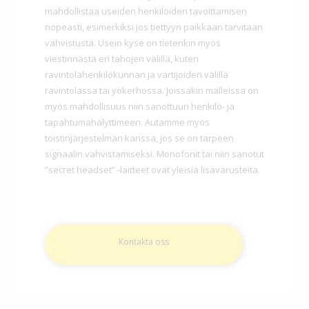
mahdollistaa useiden henkilöiden tavoittamisen
nopeasti, esimerkiksi jos tiettyyn paikkaan tarvitaan
vahvistusta. Usein kyse on tietenkin myös
viestinnästä eri tahojen välillä, kuten
ravintolahenkilökunnan ja vartijoiden välillä
ravintolassa tai yökerhossa. Joissakin malleissa on
myös mahdollisuus niin sanottuun henkilö- ja
tapahtumahälyttimeen. Autamme myös
toistinjärjestelmän kanssa, jos se on tarpeen
signaalin vahvistamiseksi. Monofonit tai niin sanotut
”secret headset” -laitteet ovat yleisiä lisävarusteita.
Kontakta oss