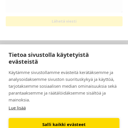
Lähetä viesti
Yhteystiedot:
Tietoa sivustolla käytetyistä
StjärnaFyrkant Sverige AB
evästeistä
Osoite: Djäknegatan 16, 211 35 Malmö
Puhelin:
010 – 40 50 660
Käytämme sivustollamme evästeitä kerätäksemme ja
Sähköposti:
flow@stjarnafyrkant.se
analysoidaksemme sivuston suorituskykyä ja käyttöä,
tarjotaksemme sosiaalisen median ominaisuuksia sekä
Pikalinkit:
parantaaksemme ja räätälöidäksemme sisältöä ja
Meistä
mainoksia.
Ryhdy franchising-yrittäjäksi
Lue lisää
Etsi toimipiste
Tietosuojaseloste
Salli kaikki evästeet