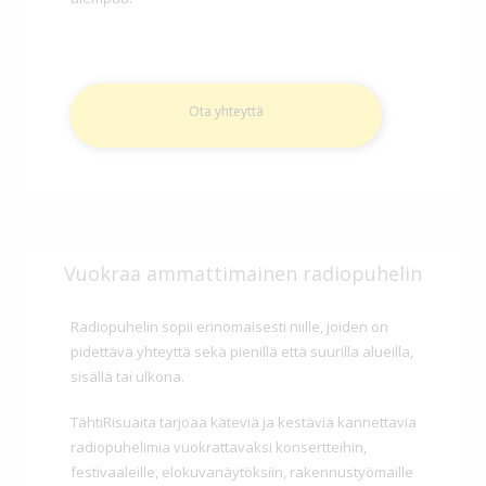
Ota yhteyttä
Vuokraa ammattimainen radiopuhelin
Radiopuhelin sopii erinomaisesti niille, joiden on
pidettävä yhteyttä sekä pienillä että suurilla alueilla,
sisällä tai ulkona.
TähtiRisuaita tarjoaa käteviä ja kestäviä kannettavia
radiopuhelimia vuokrattavaksi konsertteihin,
festivaaleille, elokuvanäytöksiin, rakennustyömaille