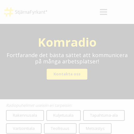
Komradio
Fortfarande det bästa sättet att kommunicera
på många arbetsplatser!
Kontakta oss
Radiopuhelimet useisiin eri tarpeisiin:
Rakennusala
Kuljetusala
Tapahtuma-ala
Vartiointiala
Teollisuus
Metsästys