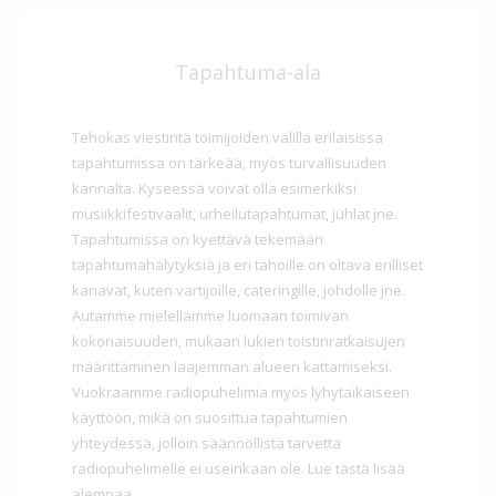
Tapahtuma-ala
Tehokas viestintä toimijoiden välillä erilaisissa
tapahtumissa on tärkeää, myös turvallisuuden
kannalta. Kyseessä voivat olla esimerkiksi
musiikkifestivaalit, urheilutapahtumat, juhlat jne.
Tapahtumissa on kyettävä tekemään
tapahtumahälytyksiä ja eri tahoille on oltava erilliset
kanavat, kuten vartijoille, cateringille, johdolle jne.
Autamme mielellämme luomaan toimivan
kokonaisuuden, mukaan lukien toistinratkaisujen
määrittäminen laajemman alueen kattamiseksi.
Vuokraamme radiopuhelimia myös lyhytaikaiseen
käyttöön, mikä on suosittua tapahtumien
yhteydessä, jolloin säännöllistä tarvetta
radiopuhelimelle ei useinkaan ole. Lue tästä lisää
alempaa.