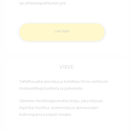
tai urheilutapahtumiin jne.
Lue lisää
VIRVE
TähtiRisuaita asentaa ja toimittaa Virve-verkkoon
mukautettuja tuotteita ja palveluita.
Olemme merkkiriippumaton ketju, joka tarjoaa
myyntiä, huoltoa, asennusta ja ajoneuvojen
kokoonpanoa ympäri maata.