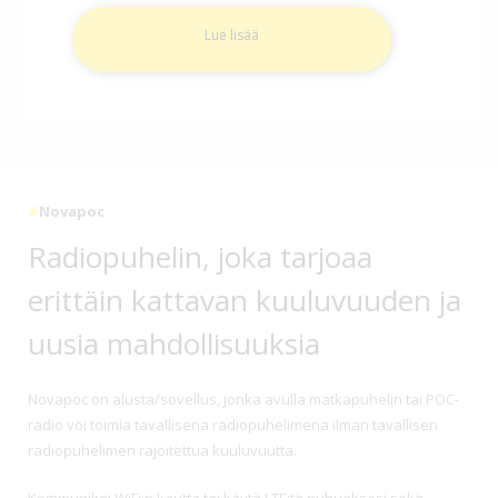
Lue lisää
#
Novapoc
Radiopuhelin, joka tarjoaa
erittäin kattavan kuuluvuuden ja
uusia mahdollisuuksia
Novapoc on alusta/sovellus, jonka avulla matkapuhelin tai POC-
radio voi toimia tavallisena radiopuhelimena ilman tavallisen
radiopuhelimen rajoitettua kuuluvuutta.
Kommunikoi WiFi:n kautta tai käytä LTE:tä puhuaksesi sekä