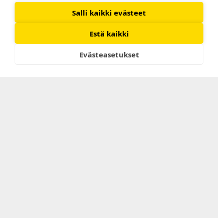
Salli kaikki evästeet
Estä kaikki
Novafleet-ajopäiväkirja
Evästeasetukset
Älykkäällä ja joustavalla Novafleet-ajopäiväkirjalla hallitset
yrityksesi ajoneuvokantaa matkapuhelimellasi tai tietokoneellasi.
Novafleetin automaattinen raportointi vapauttaa aikaa muihin
tehtäviin, ja valittavanasi on kaksi eri pakettivaihtoehtoa.
Peruspaketti sisältää ajokilometrien seurannan ja ekopisteet, ja
sitä voidaan täydentää Pro-paketilla, jonka kattaviin
ominaisuuksiin kuuluvat esimerkiksi aluehälytykset, ilmoitukset ja
kustannusnäkymät.
Ota yhteyttä, niin suosittelemme sinulle sopivaa ratkaisua.
Lue lisää