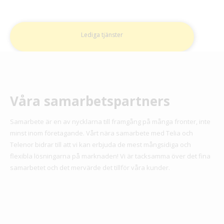
drömjobb redan idag.
Lediga tjänster
Våra samarbetspartners
Samarbete är en av nycklarna till framgång på många fronter, inte
minst inom företagande. Vårt nära samarbete med Telia och
Telenor bidrar till att vi kan erbjuda de mest mångsidiga och
flexibla lösningarna på marknaden! Vi är tacksamma över det fina
samarbetet och det mervärde det tillför våra kunder.