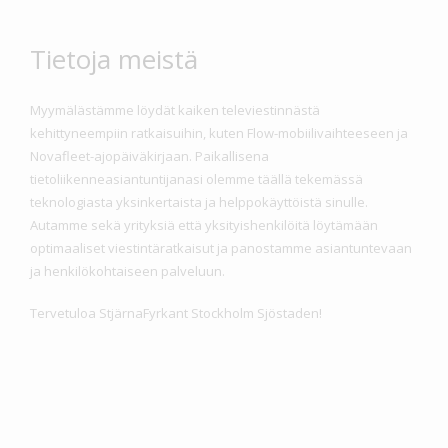
Tietoja meistä
Myymälästämme löydät kaiken televiestinnästä
kehittyneempiin ratkaisuihin, kuten Flow-mobiilivaihteeseen ja
Novafleet-ajopäiväkirjaan. Paikallisena
tietoliikenneasiantuntijanasi olemme täällä tekemässä
teknologiasta yksinkertaista ja helppokäyttöistä sinulle.
Autamme sekä yrityksiä että yksityishenkilöitä löytämään
optimaaliset viestintäratkaisut ja panostamme asiantuntevaan
ja henkilökohtaiseen palveluun.
Tervetuloa StjärnaFyrkant Stockholm Sjöstaden!