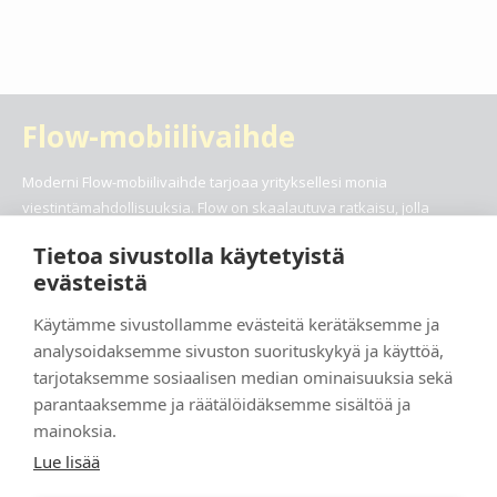
Flow-mobiilivaihde
Moderni Flow-mobiilivaihde tarjoaa yrityksellesi monia
viestintämahdollisuuksia. Flow on skaalautuva ratkaisu, jolla
yhdistät sisäisen ja ulkoisen viestintänne samaan sovellukseen,
Tietoa sivustolla käytetyistä
olipa kyse puheluista, chateista tai videokokouksista. Hallitse
evästeistä
puhelinvaihdettanne, integroi kalenterisi ja tee yhteistyötä
kollegoidesi kanssa – Flow’lla hoidat kaiken tämän sekä paljon
Käytämme sivustollamme evästeitä kerätäksemme ja
muuta helposti.
analysoidaksemme sivuston suorituskykyä ja käyttöä,
tarjotaksemme sosiaalisen median ominaisuuksia sekä
Lue lisää
parantaaksemme ja räätälöidäksemme sisältöä ja
mainoksia.
Lue lisää