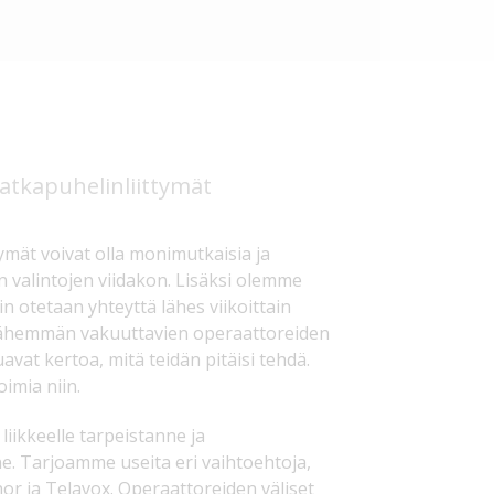
atkapuhelinliittymät
ymät voivat olla monimutkaisia ja
 valintojen viidakon. Lisäksi olemme
in otetaan yhteyttä lähes viikoittain
vähemmän vakuuttavien operaattoreiden
uavat kertoa, mitä teidän pitäisi tehdä.
imia niin.
iikkeelle tarpeistanne ja
e. Tarjoamme useita eri vaihtoehtoja,
nor ja Telavox. Operaattoreiden väliset