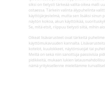
siksi on tietysti tärkeää valita oikea malli u
ostaessa. Tärkein valinta älypuhelinta valit
käyttöjärjestelmä, mutta sen lisäksi sinun p
näytön kokoa, akun käyttöikää, suorituskyky
Se, mitä etsit, riippuu tietysti siitä, mihin a
Oikeat lisävarusteet ovat tärkeitä puhelimen
käyttömukavuuden kannalta. Lisävarustei
kotelot, kuulokkeet, näytönsuojat tai puhel
Meillä on sekä niin sanottuja passiivisia pidi
pidikkeitä, mukaan lukien latausmahdolli
nämä yrityksellenne mielellämme turvallisell