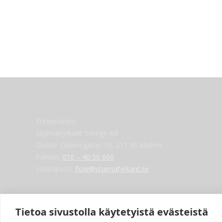
Yhteystiedot:
StjärnaFyrkant Sverige AB
Osoite: Djäknegatan 16, 211 35 Malmö
Puhelin:
010 – 40 50 660
Sähköposti:
flow@stjarnafyrkant.se
Tietoa sivustolla käytetyistä evästeistä