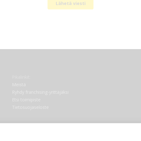
Lähetä viesti
Pikalinkit:
Meistä
Ryhdy franchising-yrittäjäksi
Etsi toimipiste
Tietosuojaseloste