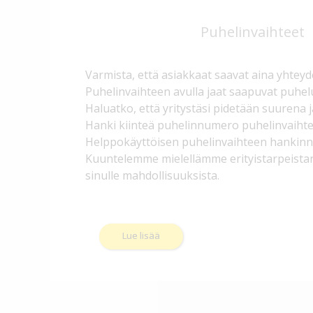
Puhelinvaihteet
Varmista, että asiakkaat saavat aina yhteyd
Puhelinvaihteen avulla jaat saapuvat puhelu
Haluatko, että yritystäsi pidetään suurena 
Hanki kiinteä puhelinnumero puhelinvaihtee
Helppokäyttöisen puhelinvaihteen hankinnal
Kuuntelemme mielellämme erityistarpeist
sinulle mahdollisuuksista.
Lue lisää