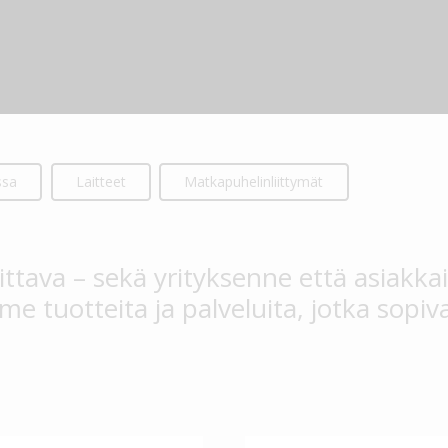
ssa
Laitteet
Matkapuhelinliittymät
mittava – sekä yrityksenne että asiak
e tuotteita ja palveluita, jotka sopiva