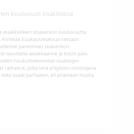
en kuuluvuus sisätiloissa
a asiakkailleen sisäverkon kuuluvuutta
. Kiinteää kuukausimaksua vastaan
sellenne paremman sisäverkon
te tavoitatte asiakkaanne ja toisin päin.
iden houkuttelevimmat sisätilojen
 ratkaisut, jotta sinä yrityksen omistajana
n, mitä osaat parhaiten, eli pitämään huolta