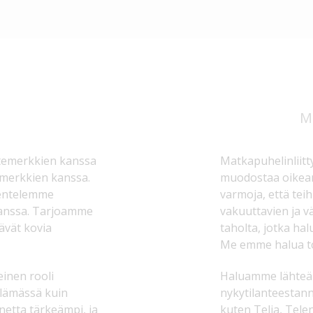
M
temerkkien kanssa
Matkapuhelinliitt
emerkkien kanssa.
muodostaa oikean
kentelemme
varmoja, että teih
kanssa. Tarjoamme
vakuuttavien ja 
tävät kovia
taholta, jotka hal
Me emme halua to
einen rooli
Haluamme lähteä l
elämässä kuin
nykytilanteestann
netta tärkeämpi, ja
kuten Telia, Tele