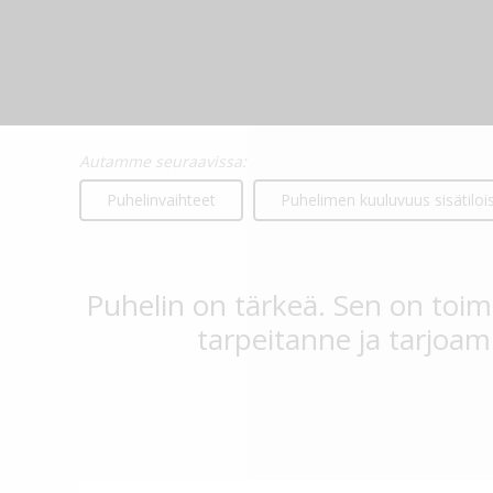
Autamme seuraavissa:
Puhelinvaihteet
Puhelimen kuuluvuus sisätiloi
Puhelin on tärkeä. Sen on toi
tarpeitanne ja tarjoamm