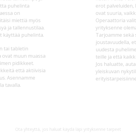
utta puhelinta
erot palveluiden,
taessa on
ovat suuria, vaik
itäisi miettiä myös
Operaattoria vali
ä ja tallennustilaa.
yrityksenne olema
iot käyttää puhelinta.
Tarjoamme sekä s
joustavuudella, et
 tai tabletin
uudesta puhelimes
ta ovat muun muassa
teille ja että kai
imen pidikkeet.
Jos haluatte, au
kkeitä että aktiivisia
yleiskuvan nykyt
suus. Asennamme
erityistarpeisiinn
a tavalla.
Ota yhteyttä, jos haluat käydä läpi yrityksenne tarpeet