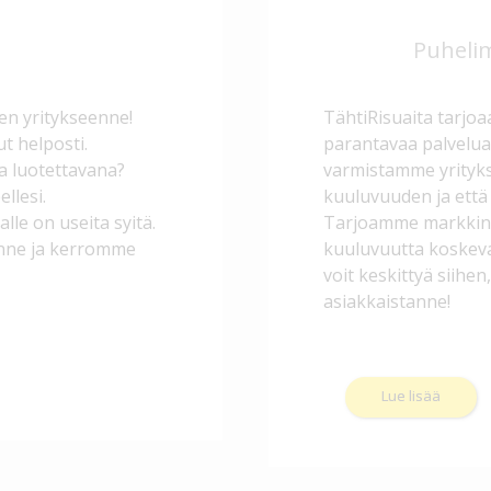
Puhelim
en yritykseenne!
TähtiRisuaita tarjoa
t helposti.
parantavaa palvelua
ja luotettavana?
varmistamme yrityk
llesi.
kuuluvuuden ja että 
le on useita syitä.
Tarjoamme markkino
anne ja kerromme
kuuluvuutta koskevat
voit keskittyä siihe
asiakkaistanne!
Lue lisää