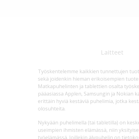
Laitteet
Työskentelemme kaikkien tunnettujen tuo
sekä joidenkin hieman erikoisempien tuot
Matkapuhelinten ja tablettien osalta työs
pääasiassa Applen, Samsungin ja Nokian 
erittäin hyviä kestäviä puhelimia, jotka kes
olosuhteita.
Nykyään puhelimella (tai tabletilla) on kesk
useimpien ihmisten elämässä, niin yksityis
työelämässä. Joillekin älypuhelin on tietoko