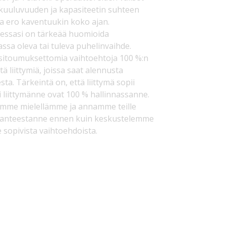
 kuuluvuuden ja kapasiteetin suhteen
ka ero kaventuukin koko ajan.
tessasi on tärkeää huomioida
ssa oleva tai tuleva puhelinvaihde.
itoumuksettomia vaihtoehtoja 100 %:n
tä liittymiä, joissa saat alennusta
ta. Tärkeintä on, että liittymä sopii
kki liittymänne ovat 100 % hallinnassanne.
tamme mielellämme ja annamme teille
ilanteestanne ennen kuin keskustelemme
e sopivista vaihtoehdoista.