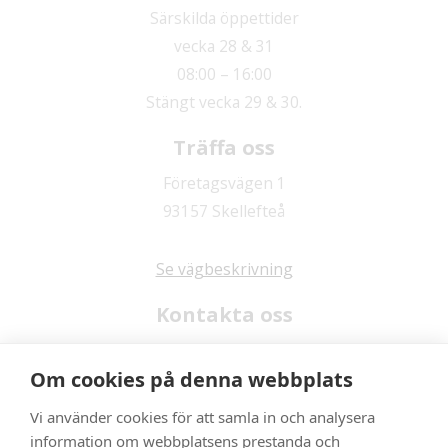
Särskilda öppettider
vecka 28 & 31
08:00 – 16:00
Stängt vecka 29 & 30.
Träffa oss
Företagsvägen 1
93157 Skellefteå
Se vägbeskrivning
Kontakta oss
0910 – 70 12 20
Om cookies på denna webbplats
skelleftea@stjarnafyrkant.se
Vi använder cookies för att samla in och analysera
Gilla oss
information om webbplatsens prestanda och